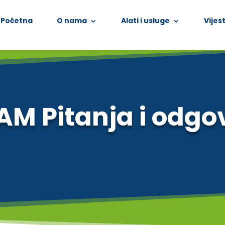
Početna
O nama
Alati i usluge
Vijest
M Pitanja i odgo