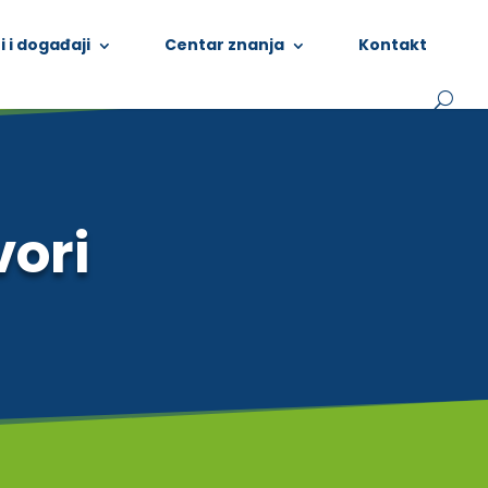
i i događaji
Centar znanja
Kontakt
vori