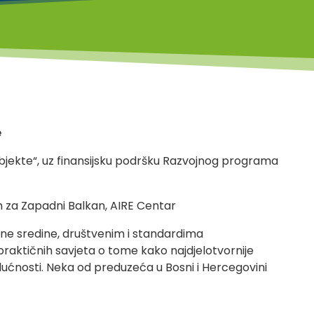
e
ubjekte“, uz finansijsku podršku Razvojnog programa
am za Zapadni Balkan, AIRE Centar
otne sredine, društvenim i standardima
 praktičnih savjeta o tome kako najdjelotvornije
budućnosti. Neka od preduzeća u Bosni i Hercegovini