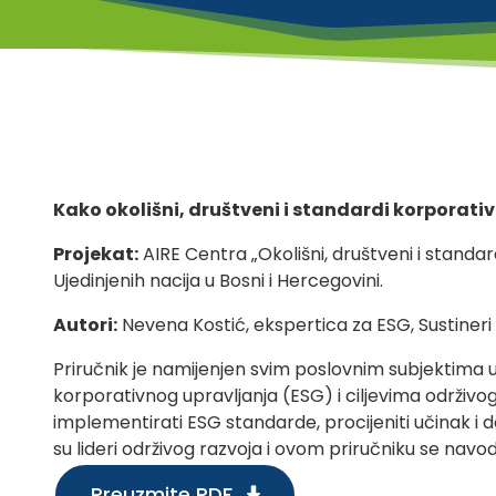
Kako okolišni, društveni i standardi korporati
Projekat:
AIRE Centra „Okolišni, društveni i stand
Ujedinjenih nacija u Bosni i Hercegovini.
Autori:
Nevena Kostić, ekspertica za ESG, Sustineri
Priručnik je namijenjen svim poslovnim subjektima u
korporativnog upravljanja (ESG) i ciljevima održivog
implementirati ESG standarde, procijeniti učinak i d
su lideri održivog razvoja i ovom priručniku se navode
Preuzmite PDF