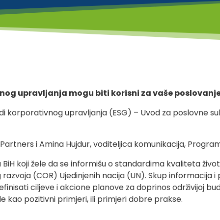
vnog upravljanja mogu biti korisni za vaše poslovanj
ardi korporativnog upravljanja (ESG) – Uvod za poslovne s
 Partners i Amina Hujdur, voditeljica komunikacija, Progr
 BiH koji žele da se informišu o standardima kvaliteta živ
 razvoja (COR) Ujedinjenih nacija (UN). Skup informacija i
efinisati ciljeve i akcione planove za doprinos održivijoj 
 kao pozitivni primjeri, ili primjeri dobre prakse.