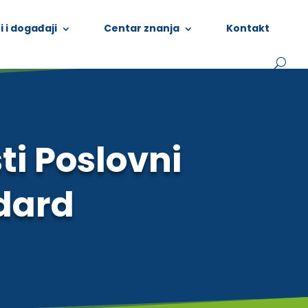
i i događaji
Centar znanja
Kontakt
i Poslovni
ndard