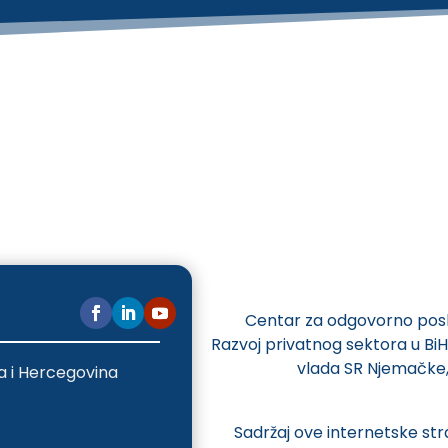
Centar za odgovorno poslo
Razvoj privatnog sektora u BiH 
vlada SR Njemačke,
a i Hercegovina
Sadržaj ove internetske str