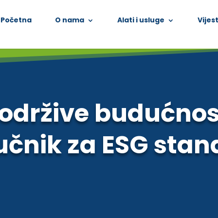
Početna
O nama
Alati i usluge
Vijest
 održive budućnost
učnik za ESG sta