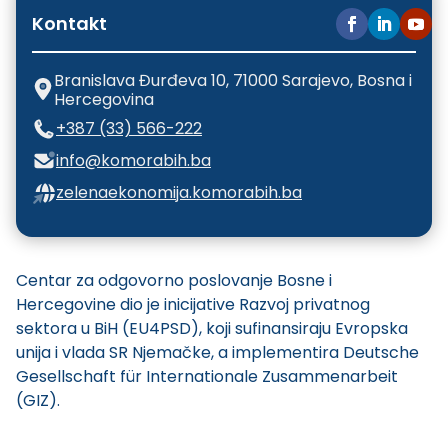
Kontakt
Branislava Đurđeva 10, 71000 Sarajevo, Bosna i
Hercegovina
+387 (33) 566-222
info@komorabih.ba
zelenaekonomija.komorabih.ba
Centar za odgovorno poslovanje Bosne i
Hercegovine dio je inicijative Razvoj privatnog
sektora u BiH (EU4PSD), koji sufinansiraju Evropska
unija i vlada SR Njemačke, a implementira Deutsche
Gesellschaft für Internationale Zusammenarbeit
(GIZ).