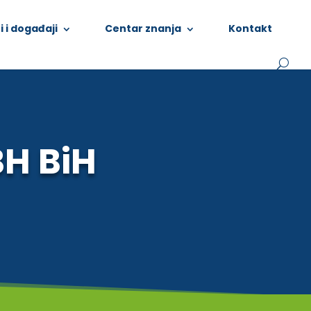
i i događaji
Centar znanja
Kontakt
H BiH