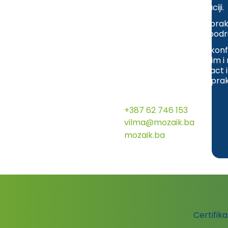
rastu i ESG transformaciji.
Regionalno iskustvo – pra
financijskeinkluzije na po
Stručni angažmani na konf
panelista na regionalnim
održivom razvoju i impact 
predstavljam najbolje prak
poslovnih modela.
+387 62 746 153
vilma@mozaik.ba
mozaik.ba
Certifik