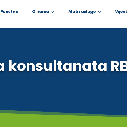
Početna
O nama
Alati i usluge
Vijest
a konsultanata RB