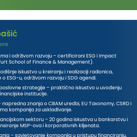
bašić
ions
ma i održivom razvoju – certificirani ESG i Impact
kfurt School of Finance & Management).
dišnje iskustvo u kreiranju i realizaciji radionica,
 o ESG-u, održivom razvoju i SDG agendi.
 poslovne strategije – praktično iskustvo u uvođenju
nancijske institucije.
– napredna znanja o CBAM uredbi, EU Taxonomy, CSRD i
ema kompanija za usklađivanje.
nancijskom sektoru – 20 godina iskustva u bankarstvu i
nsiranje MSP-ova i korporativnih klijenata.
anja – savjetovanje kompanija u pristupu financiranju,