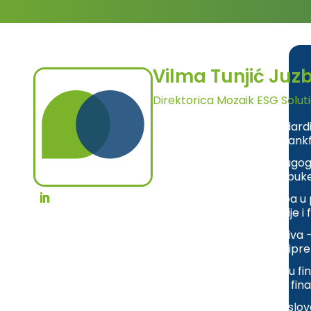
Vilma Tunjić Juz
Direktorica Mozaik ESG Solut
Ekspertiza u ESG standardi
Investing stručnjak (Fran
Edukacije i treninzi – dugogo
treninga i programa obuke
Integracija ESG principa u
ESG politika u kompanije i fi
Poznavanje EU regulativa 
SFDR zahtjevima, te pripr
Dugogodišnje iskustvo u fi
leasingu, s fokusom na fina
Mentorstvo i razvoj poslov