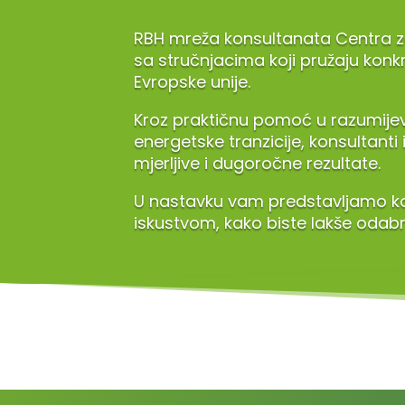
RBH mreža konsultanata Centra za
sa stručnjacima koji pružaju konkr
Evropske unije.
Kroz praktičnu pomoć u razumijeva
energetske tranzicije, konsultant
mjerljive i dugoročne rezultate.
U nastavku vam predstavljamo ko
iskustvom, kako biste lakše odab