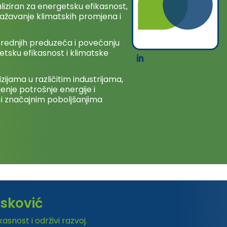
liziran za energetsku efikasnost,
blažavanje klimatskih promjena i
srednjih preduzeća i povećanju
getsku efikasnost i klimatske
ijama u različitim industrijama,
enje potrošnje energije i
eći značajnim poboljšanjima
asković
snost i održivi razvoj.