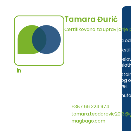
Tamara Đurić
Certifikovana za upravljanje 
Osnivačica i direktorica 
Fokus na inovacije u teksti
Uključenost u razvoj poslov
usklađivanju sa EU regula
Dobitnica priznanja Sustai
inovacijama, dodijeljeno
pokroviteljstvom Huawei.
STRADA Women in Manufact
+387 66 324 974
tamara.teodorovic2013@
magbago.com