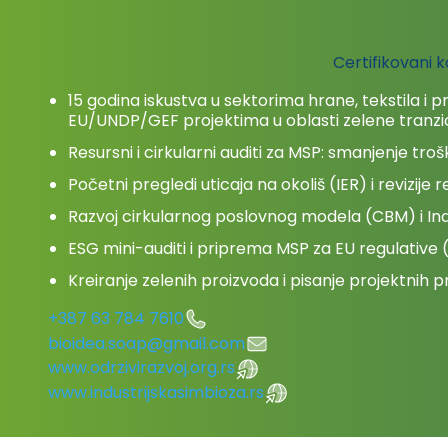
Certifikovani 
15 godina iskustva u sektorima hrane, tekstila i 
EU/UNDP/GEF projektima u oblasti zelene tranzic
Resursni i cirkularni auditi za MSP: smanjenje troš
Početni pregledi uticaja na okoliš (IER) i revizije r
Razvoj cirkularnog poslovnog modela (CBM) i Indu
ESG mini-auditi i priprema MSP za EU regulativ
Kreiranje zelenih proizvoda i pisanje projektnih p
+387 63 784 7610
bioidea.soap@gmail.com
www.odrzivirazvoj.org.rs
www.industrijskasimbioza.rs