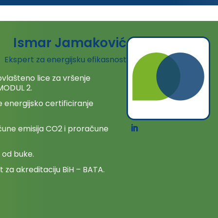
Ismar Jamaković
Ekspert za energijsku efikasnost
ovlašteno lice za vršenje
 MODUL 2.
 energijsko certificiranje
račune emisija CO2 i proračune
a od buke.
t za akreditaciju BiH – BATA.