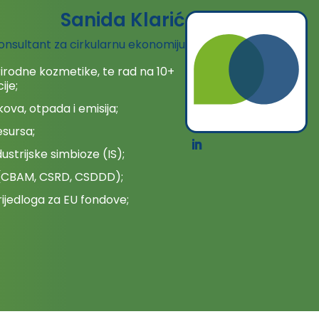
Sanida Klarić
konsultant za cirkularnu ekonomiju
prirodne kozmetike, te rad na 10+
ije;
kova, otpada i emisija;
esursa;
strijske simbioze (IS);
e (CBAM, CSRD, CSDDD);
rijedloga za EU fondove;