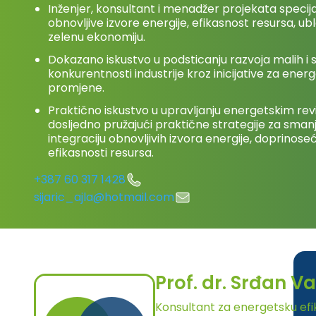
Inženjer, konsultant i menadžer projekata specija
obnovljive izvore energije, efikasnost resursa, u
zelenu ekonomiju.
Dokazano iskustvo u podsticanju razvoja malih i 
konkurentnosti industrije kroz inicijative za ener
promjene.
Praktično iskustvo u upravljanju energetskim reviz
dosljedno pružajući praktične strategije za smanj
integraciju obnovljivih izvora energije, doprinos
efikasnosti resursa.
+387 60 317 1428
sijaric_ajla@hotmail.com
Prof. dr. Srđan V
Konsultant za energetsku efika