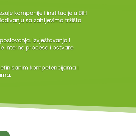
e kompanije i institucije u BiH
lađivanju sa zahtjevima tržišta
oslovanja, izvještavanja i
e interne procese i ostvare
definisanim kompetencijama i
ama.