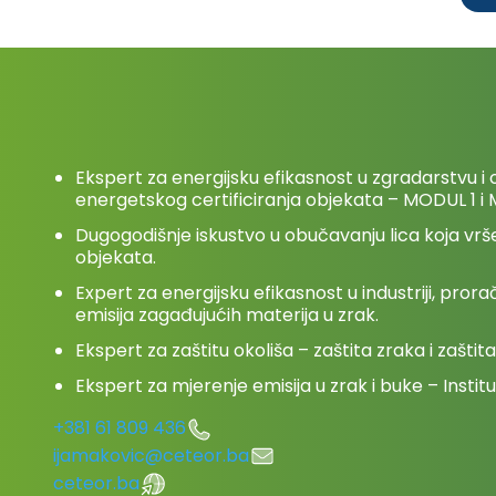
Ekspert za energijsku efikasnost u zgradarstvu i 
energetskog certificiranja objekata – MODUL 1 i
Dugogodišnje iskustvo u obučavanju lica koja vrše
objekata.
Expert za energijsku efikasnost u industriji, pro
emisija zagađujućih materija u zrak.
Ekspert za zaštitu okoliša – zaštita zraka i zaštit
Ekspert za mjerenje emisija u zrak i buke – Institu
+381 61 809 436
ijamakovic@ceteor.ba
ceteor.ba