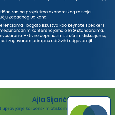
ktičan rad na projektima ekonomskog razvoja i
dručju Zapadnog Balkana.
erencijama- bogato iskustvo kao keynote speaker i
 i međunarodnim konferencijama o ESG standardima,
investiranju. Aktivno doprinosim stručnim diskusijama,
se i zagovaram primjenu održivih i odgovornijih
Ajla Sijarić
at upravljanje karbonskim otiskom