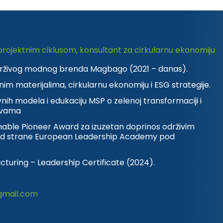
projektnim ciklusom, konsultant za cirkularnu ekonomiju
održivog modnog brenda Magbago (2021 – danas).
lnim materijalima, cirkularnu ekonomiju i ESG strategije.
nih modela i edukaciju MSP o zelenoj transformaciji i
tivama
nable Pioneer Award za izuzetan doprinos održivim
g od strane European Leadership Academy pod
uring – Leadership Certificate (2024).
gmail.com