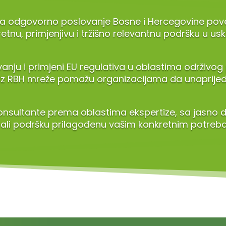
 odgovorno poslovanje Bosne i Hercegovine povezuj
etnu, primjenjivu i tržišno relevantnu podršku u usk
nju i primjeni EU regulativa u oblastima održivog p
i iz RBH mreže pomažu organizacijama da unaprijed
nsultante prema oblastima ekspertize, sa jasno 
rali podršku prilagođenu vašim konkretnim potreb