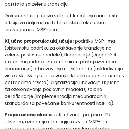
portfolio za zelenu tranziciju.
Dokument naglašava važnost korištenja naučenih
lekcija za dalji rad na tehnološkim i ekološkim
inovacijama u MSP-ima.
Ključne preporuke uključuju:
podršku MSP-ima
(sistemsku podršku za olakšavanje tranzicije na
zelene poslovne modele); finansiranje (dugoročni
programi podrške za kontinuiran pristup izvorima
finansiranja); obrazovanje i tržište rada (usklađivanje
visokoškolskog obrazovanja i klasifikacije zanimanja s
potrebama tržišta); digitalizacija i inovacije (ključne
za ozelenjavanje poslovnih modela); zeleno
certificiranje (implementacija međunarodnih
standarda za povećanje konkurentnosti MSP-a).
Preporučene akcije:
usklađivanje propisa s EU
okvirom; ažuriranje strategija razvoja MSP-a s
fokusom na zelenu ekonomiju; analiza potreba