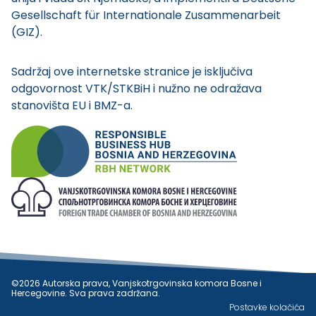
Gesellschaft für Internationale Zusammenarbeit
(GIZ).
Sadržaj ove internetske stranice je isključiva
odgovornost VTK/STKBiH i nužno ne odražava
stanovišta EU i BMZ-a.
©2026 Autorska prava, Vanjskotrgovinska komora Bosne i
Hercegovine. Sva prava zadržana.
Postavke kolačića