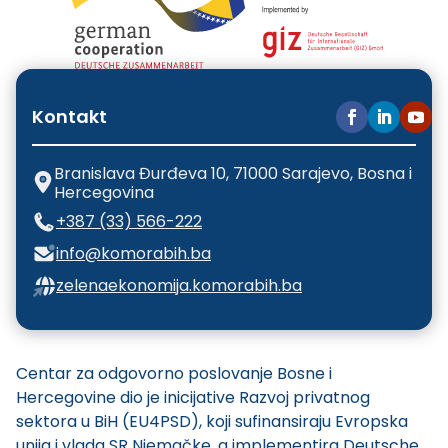
Kontakt
Branislava Đurđeva 10, 71000 Sarajevo, Bosna i
Hercegovina
+387 (33) 566-222
info@komorabih.ba
zelenaekonomija.komorabih.ba
Centar za odgovorno poslovanje Bosne i
Hercegovine dio je inicijative Razvoj privatnog
sektora u BiH (EU4PSD), koji sufinansiraju Evropska
unija i vlada SR Njemačke, a implementira Deutsche