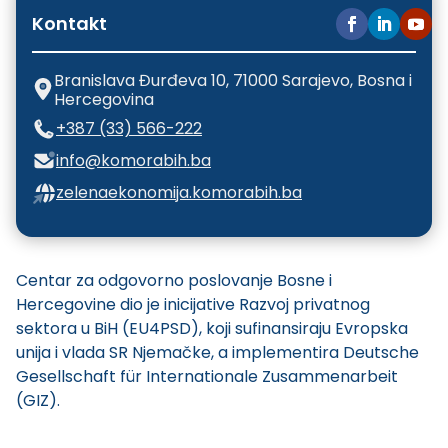
Kontakt
Branislava Đurđeva 10, 71000 Sarajevo, Bosna i
Hercegovina
+387 (33) 566-222
info@komorabih.ba
zelenaekonomija.komorabih.ba
Centar za odgovorno poslovanje Bosne i
Hercegovine dio je inicijative Razvoj privatnog
sektora u BiH (EU4PSD), koji sufinansiraju Evropska
unija i vlada SR Njemačke, a implementira Deutsche
Gesellschaft für Internationale Zusammenarbeit
(GIZ).