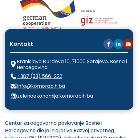
Kontakt
Branislava Đurđeva 10, 71000 Sarajevo, Bosna i
Hercegovina
+387 (33) 566-222
info@komorabih.ba
zelenaekonomija.komorabih.ba
Centar za odgovorno poslovanje Bosne i
Hercegovine dio je inicijative Razvoj privatnog
sektora u BiH (EU4PSD), koji sufinansiraju Evropska