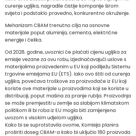
curenje ugljika, nagradile čistije kompanije širom
svijeta i podstaklo pravedno, konkurentno okruženje.
Mehanizam CBAM trenutno cilja na osnovne
materijale poput aluminija, cementa, električne
energije i čelika.
Od 2028. godine, uvoznici će plaćati cijenu ugljika za
emisije vezane za ovu robu, izjednačavajući uslove s
materijalima proizvedenim u EU koji podliježu Sistemu
trgovine emisijama EU (ETS). Iako ovo štiti od curenja
ugljika, povećava troškove za proizvođače iz EU koji
koriste ove materijale u proizvodima koji se koriste u
distribuciji, poput mašina za pranje rublja. Proizvodnja
se može premjestiti u zemlje sa slabijom klimatskom
politikom ili bi roba iz EU mogla biti zamijenjena
uvozom s visokim udjelom ugljika.
Kako bi se suprotstavila ovome, Komisija planira
proširiti doseg CBAM-a kako bi uključio 180 proizvoda