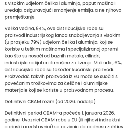
s visokim udjelom čelika i aluminija, poput mašina i
uređaja, osiguravajući smanjenje emisija, a ne njihovo
premještanje.
Velika većina, 94%, ove distribucijske robe su
proizvodi industrijskog lanca snabdijevanja s visokim
(u prosjeku 79%) udjelom čelika i aluminija, koji se
koriste u teškim mašinama i specijaliziranoj opremi,
kao što su nosači od baznih metala, cilindri,
industrijski radijatori ili mašine za livenje. Mali udio, 6%,
distribucijske robe su također kućanski proizvodi.
Proizvođač takvih proizvoda iz EU može se suočiti s
povećanim troškovima za čelične i aluminijske
materijale koji se koriste u proizvodnom procesu.
Definitivni CBAM režim (od 2026. nadalje)
Definitivni period CBAM-a počeće 1. januara 2026.
godine. Uvoznici CBAM robe u EU (ili njihovi indirektni
carinski predstavnici) se pozivaju da podnesu zahtjev