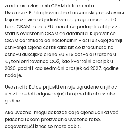
za status ovlaštenih CBAM deklaranata.
Uvoznici iz EU ili njihovi indirektni carinski predstavnici
koji uvoze više od jedinstvenog praga mase od 50
tona CBAM robe u EU morat će podnijeti zahtjev za
status ovlaštenih CBAM deklaranata. Kupovat će
CBAM certifikate od nacionalnih vlasti u svojoj zemlji
osnivanja. Cijena certifikata bit će izračunata na
osnovu aukcijske cijene EU ETS dozvola izražene u
€/toni emitovanog CO2, kao kvartalni prosjek u
2026. godini i kao sedmični prosjek od 2027. godine
nadalje.
Uvoznici iz EU će prijaviti emisije ugrađene u njihov
uvoz i predati odgovarajući broj certifikata svake
godine.
Ako uvoznici mogu dokazati da je cijena ugljika već
plaćena tokom proizvodnje uvezene robe,
odgovarajući iznos se može odbiti.